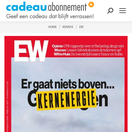
Zoeken:
HOME
KENNIS
EW
Je bent hier: