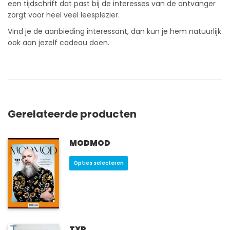
een tijdschrift dat past bij de interesses van de ontvanger
zorgt voor heel veel leesplezier.
Vind je de aanbieding interessant, dan kun je hem natuurlijk
ook aan jezelf cadeau doen.
Gerelateerde producten
MODMOD
Dit
Opties selecteren
product
heeft
meerdere
variaties.
Deze
optie
TXP