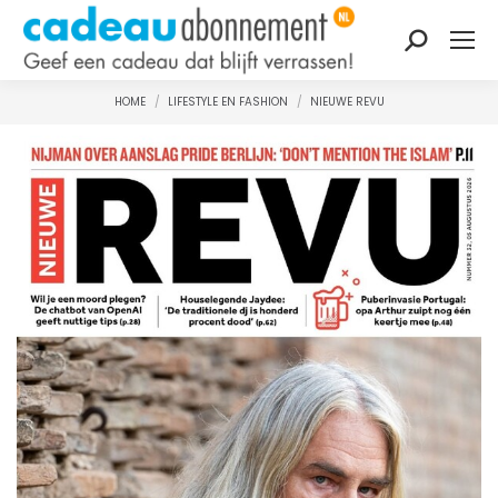
Zoeken:
HOME
LIFESTYLE EN FASHION
NIEUWE REVU
Je bent hier: