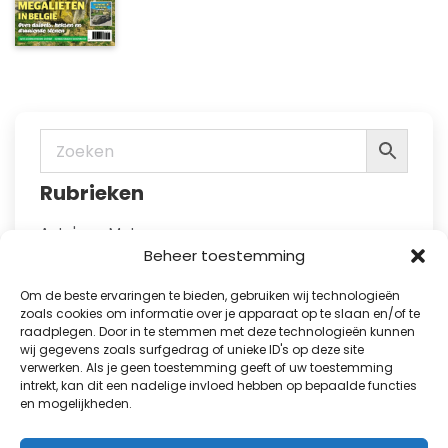
op
meerdere
de
variaties.
productpagina
Deze
optie
kan
gekozen
worden
op
Rubrieken
de
productpagina
Auto's en Motoren
Health en Food
Beheer toestemming
Hobby en Vrije Tijd
Huis en Tuin
Om de beste ervaringen te bieden, gebruiken wij technologieën
Kennis
zoals cookies om informatie over je apparaat op te slaan en/of te
raadplegen. Door in te stemmen met deze technologieën kunnen
Kinderbladen
wij gegevens zoals surfgedrag of unieke ID's op deze site
Kranten
verwerken. Als je geen toestemming geeft of uw toestemming
Lifestyle en Fashion
intrekt, kan dit een nadelige invloed hebben op bepaalde functies
Natuur en Reizen
en mogelijkheden.
Puzzelboeken
Showbizz en Royalty