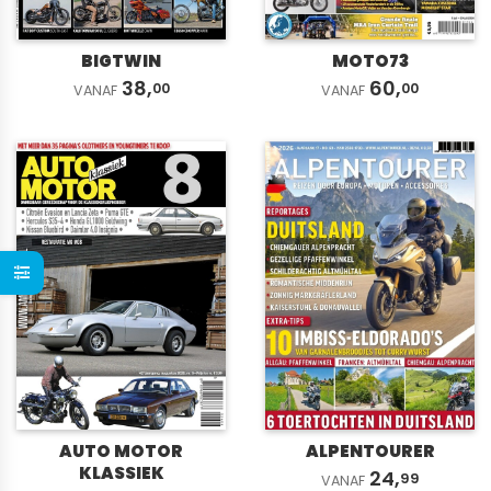
BIGTWIN
MOTO73
38,
60,
00
00
VANAF
VANAF
AUTO MOTOR
ALPENTOURER
KLASSIEK
24,
99
VANAF