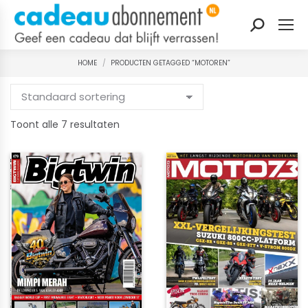
Zoeken:
HOME
PRODUCTEN GETAGGED “MOTOREN”
Je bent hier:
Gesorteerd
Toont alle 7 resultaten
op
nieuwste