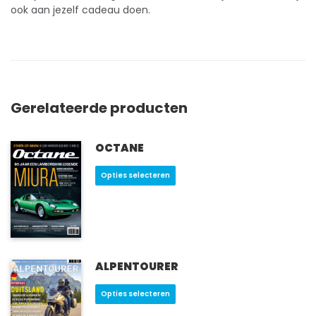
ook aan jezelf cadeau doen.
Gerelateerde producten
OCTANE
Dit
Opties selecteren
product
heeft
meerdere
variaties.
Deze
optie
ALPENTOURER
kan
Dit
Opties selecteren
gekozen
product
worden