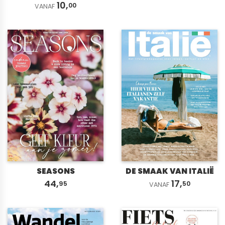
10,
00
VANAF
SEASONS
DE SMAAK VAN ITALIË
44,
17,
95
50
VANAF