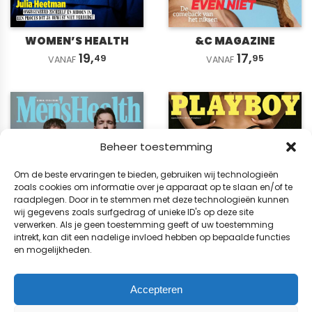
WOMEN’S HEALTH
&C MAGAZINE
19,
17,
49
95
VANAF
VANAF
Beheer toestemming
Om de beste ervaringen te bieden, gebruiken wij technologieën
zoals cookies om informatie over je apparaat op te slaan en/of te
raadplegen. Door in te stemmen met deze technologieën kunnen
wij gegevens zoals surfgedrag of unieke ID's op deze site
verwerken. Als je geen toestemming geeft of uw toestemming
intrekt, kan dit een nadelige invloed hebben op bepaalde functies
en mogelijkheden.
MEN’S HEALTH
PLAYBOY
Accepteren
42,
53,
99
75
VANAF
VANAF