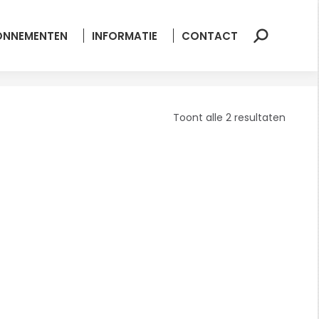
ONNEMENTEN
INFORMATIE
CONTACT
Zoeken:
Gesort
Toont alle 2 resultaten
op
nieuws