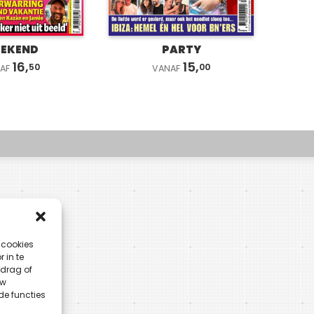
EKEND
PARTY
16,
15,
50
00
AF
VANAF
 cookies
 in te
drag of
uw
de functies