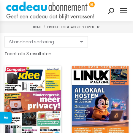
Zoeken:
HOME
PRODUCTEN GETAGGED “COMPUTER”
Je bent hier:
Gesorteerd
Toont alle 3 resultaten
op
nieuwste