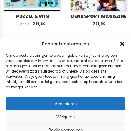
PUZZEL & WIN
DENKSPORT MAGAZINE
26,
20,
80
50
VANAF
Beheer toestemming
Om de beste ervaringen te bieden, gebruiken wij technologieën
zoals cookies om informatie over je apparaat op te slaan en/of te
raadplegen. Door in te stemmen met deze technologieën kunnen
wij gegevens zoals surfgedrag of unieke ID's op deze site
verwerken. Als je geen toestemming geeft of uw toestemming
intrekt, kan dit een nadelige invloed hebben op bepaalde functies
en mogelijkheden.
Accepteren
Weigeren
ZWEEDS 3-4*
VARIA 3* HOLLAND
VAKANTIEBOEK
SPECIAL
Bekijk voorkeuren