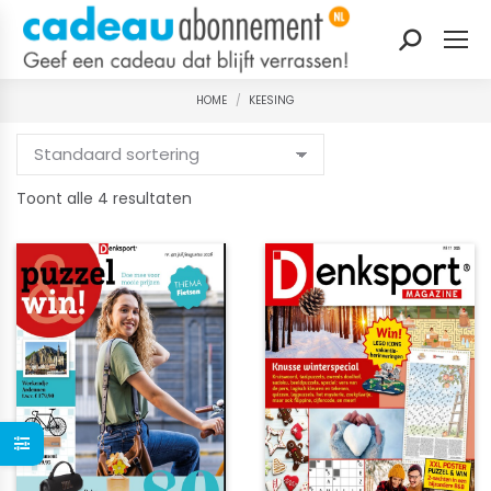
Zoeken:
HOME
KEESING
Je bent hier:
Gesorteerd
Toont alle 4 resultaten
op
nieuwste