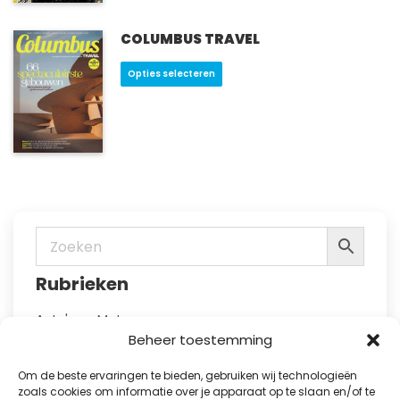
productpagina
Deze
optie
COLUMBUS TRAVEL
kan
Dit
Opties selecteren
gekozen
product
worden
heeft
op
meerdere
de
variaties.
productpagina
Deze
optie
kan
gekozen
worden
op
Rubrieken
de
productpagina
Auto's en Motoren
Health en Food
Beheer toestemming
Hobby en Vrije Tijd
Huis en Tuin
Om de beste ervaringen te bieden, gebruiken wij technologieën
Kennis
zoals cookies om informatie over je apparaat op te slaan en/of te