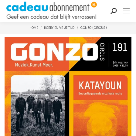
Zoeken:
HOME
HOBBY EN VRIJE TIJD
GONZO (CIRCUS)
Je bent hier: