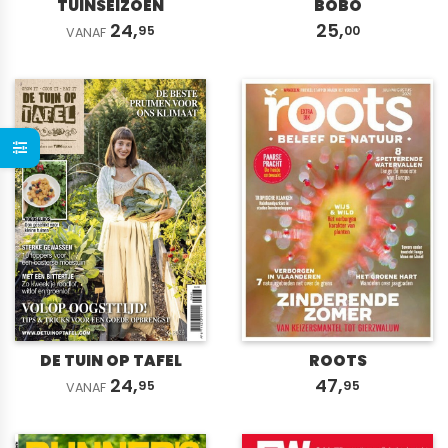
TUINSEIZOEN
BOBO
24,
25,
95
00
VANAF
DE TUIN OP TAFEL
ROOTS
24,
47,
95
95
VANAF