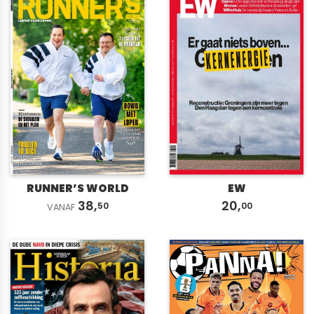
RUNNER’S WORLD
EW
38,
20,
50
00
VANAF